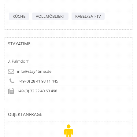
KÜCHE
VOLLMÖBLIERT
KABEL/SAT-TV
STAY4TIME
J. Palmdorf
info@stay4time.de
+49 (0) 28 41 98 11 445
+49 (0) 32 22 40 63 498
OBJEKTANFRAGE