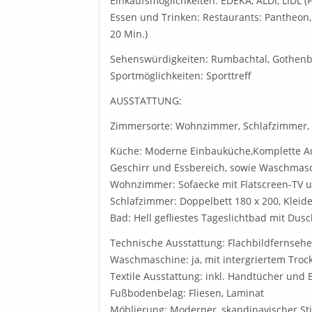
Einkaufsmöglichkeiten: EDEKA, ALDI, LIDL (
Essen und Trinken: Restaurants: Pantheon, 
20 Min.)
Sehenswürdigkeiten: Rumbachtal, Gothenb
Sportmöglichkeiten: Sporttreff
AUSSTATTUNG:
Zimmersorte: Wohnzimmer, Schlafzimmer, K
Küche: Moderne Einbauküche,Komplette Aus
Geschirr und Essbereich, sowie Waschmasc
Wohnzimmer: Sofaecke mit Flatscreen-TV u
Schlafzimmer: Doppelbett 180 x 200, Klei
Bad: Hell gefliestes Tageslichtbad mit Dus
Technische Ausstattung: Flachbildfernseh
Waschmaschine: ja, mit intergriertem Troc
Textile Ausstattung: inkl. Handtücher und
Fußbodenbelag: Fliesen, Laminat
Möblierung: Moderner, skandinavischer Sti