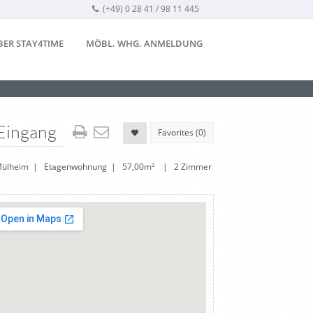
(+49) 0 28 41 / 98 11 445
BER STAY4TIME
MÖBL. WHG. ANMELDUNG
Eingang
Favorites (
0
)
ülheim
|
Etagenwohnung
| 57,00m² | 2 Zimmer