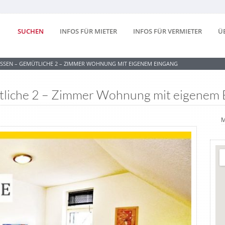
SUCHEN
INFOS FÜR MIETER
INFOS FÜR VERMIETER
Ü
ESSEN – GEMÜTLICHE 2 – ZIMMER WOHNUNG MIT EIGENEM EINGANG
liche 2 – Zimmer Wohnung mit eigenem 
M