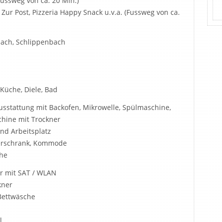
Fussweg von ca. 20 Min.)
Zur Post, Pizzeria Happy Snack u.v.a. (Fussweg von ca.
ach, Schlippenbach
üche, Diele, Bad
stattung mit Backofen, Mikrowelle, Spülmaschine,
hine mit Trockner
nd Arbeitsplatz
derschrank, Kommode
che
er mit SAT / WLAN
kner
 Bettwäsche
l