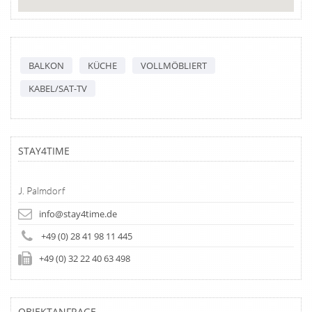
BALKON
KÜCHE
VOLLMÖBLIERT
KABEL/SAT-TV
STAY4TIME
J. Palmdorf
info@stay4time.de
+49 (0) 28 41 98 11 445
+49 (0) 32 22 40 63 498
OBJEKTANFRAGE